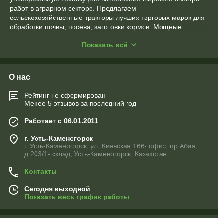
работ в аграрном секторе. Предлагаем
сельскохозяйственные тракторы лучших торговых марок для
обработки почвы, посева, заготовки кормов. Мощные
устройства используются вместе с прицепными агрегатами:
Показать всё
культиваторами, сеялками, косилками, навесными
погрузчиками. У нас можно купить по доступной цене весь
спектр навесного оснащения с официальной гарантией от
заводов.
О нас
Рейтинг не сформирован
Трактор сельскохозяйственный: виды и
Менее 5 отзывов за последний год
назначение техники
Работает с 06.01.2011
Современные модели тракторов сельскохозяйственных
являются незаменимыми помощниками фермеров. С их
г. Усть-Каменогорск
помощью выполняют разнообразные работы:
г. Усть-Каменогорск, ул. Киевская 166- офис, пр.Абая,
д.203/1- склад, Усть-Каменогорск, Казахстан
сезонная вспашка земельных участков;
Контакты
распахивание целины;
культивация верхнего почвенного слоя;
Сегодня выходной
Показать весь график работы
боронование;
скучивание;