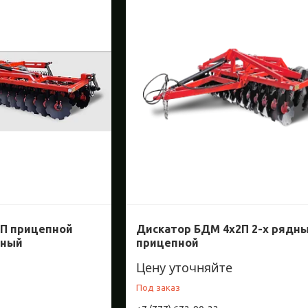
2П прицепной
Дискатор БДМ 4х2П 2-х рядн
дный
прицепной
Цену уточняйте
Под заказ