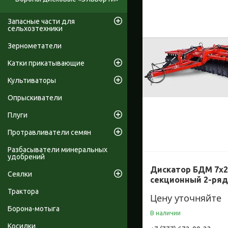
Запасные части для
сельхозтехники
Зернометатели
Катки прикатывающие
Культиваторы
Опрыскиватели
Плуги
Протравливатели семян
Разбасыватели минеральных
удобрений
Дискатор БДМ 7х
Сеялки
секционный 2-ря
Трактора
Цену уточняйте
Борона-мотыга
В наличии
Косилки