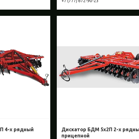
+7 (777) 672-90-23
П 4-х рядный
Дискатор БДМ 5х2П 2-х рядн
прицепной