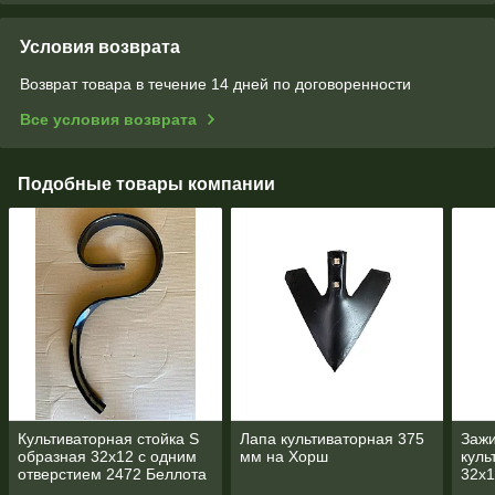
Условия возврата
Возврат товара в течение 14 дней по договоренности
Все условия возврата
Подобные товары компании
Культиваторная стойка S
Лапа культиваторная 375
Заж
образная 32х12 с одним
мм на Хорш
куль
отверстием 2472 Беллота
32х