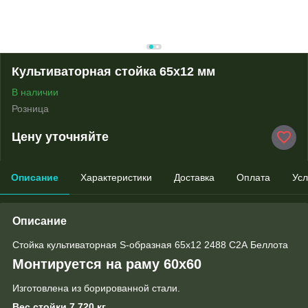
Культиваторная стойка 65х12 мм
В наличии
Розница
Цену уточняйте
Описание
Характеристики
Доставка
Оплата
Усл
Описание
Стойка культиваторная S-образная 65х12 2488 С2А Беллота
Монтируется на раму 60х60
Изготовлена из борированной стали.
Вес стойки 7,720 кг.