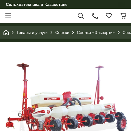
Сельхозтехника в Казахстане
Товары и услуги
Сеялки
Сеялки «Эльворти»
Сея