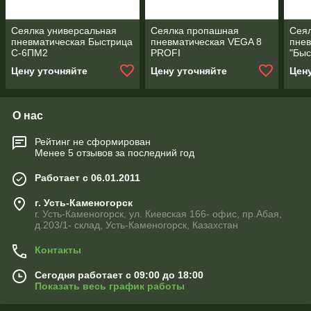
Сеялка универсальная
Сеялка пропашная
Сеял
пневматическая Быстрица
пневматическая VEGA 8
пнев
С-6ПМ2
PROFI
"Быс
Цену уточняйте
Цену уточняйте
Цен
О нас
Рейтинг не сформирован
Менее 5 отзывов за последний год
Работает с 06.01.2011
г. Усть-Каменогорск
г. Усть-Каменогорск, ул. Киевская 166- офис, пр.Абая,
д.203/1- склад, Усть-Каменогорск, Казахстан
Контакты
Сегодня работает с 09:00 до 18:00
Показать весь график работы