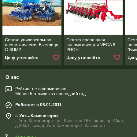
Сеялка универсальная
Сеялка пропашная
Сеял
пневматическая Быстрица
пневматическая VEGA 8
пнев
С-6ПМ2
PROFI
"Быс
Цену уточняйте
Цену уточняйте
Цен
О нас
Рейтинг не сформирован
Менее 5 отзывов за последний год
Работает с 06.01.2011
г. Усть-Каменогорск
г. Усть-Каменогорск, ул. Киевская 166- офис, пр.Абая,
д.203/1- склад, Усть-Каменогорск, Казахстан
Контакты