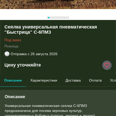
Сеялка универсальная пневматическая
"Быстрица" С-6ПМ3
Под заказ
Розница
Отправка с
26 августа 2026
Цену уточняйте
Описание
Характеристики
Доставка
Оплата
Усл
Описание
Универсальная пневматическая сеялка С-6ПМ3
предназначена для посева зерновых культур,
среднесеменных бобовых (гороха, люпина и других),