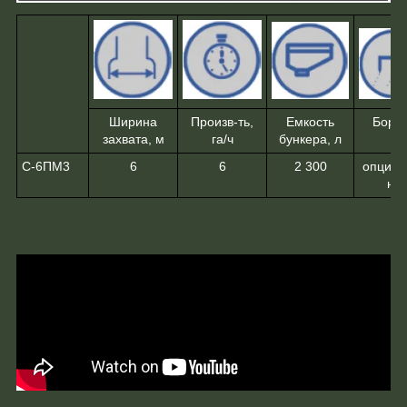
Ширина
Произв-ть,
Емкость
Боро
захвата, м
га/ч
бункера, л
С-6ПМ3
6
6
2 300
опцион
но