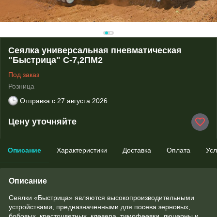
Сеялка универсальная пневматическая
"Быстрица" С-7,2ПМ2
Под заказ
Розница
Отправка с
27 августа 2026
Цену уточняйте
Описание
Характеристики
Доставка
Оплата
Усл
Описание
Сеялки «Быстрица» являются высокопроизводительными
устройствами, предназначенными для посева зерновых,
бобовых, крестоцветных, клевера, тимофеевки, люцерны и