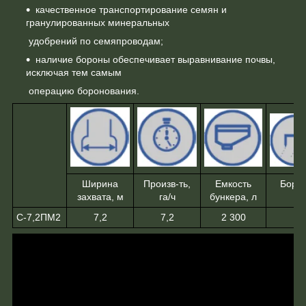
качественное транспортирование семян и
гранулированных минеральных
удобрений по семяпроводам;
наличие бороны обеспечивает выравнивание почвы,
исключая тем самым
операцию боронования.
Ширина
Произв-ть,
Емкость
Боро
захвата, м
га/ч
бункера, л
С-7,2ПМ2
7,2
7,2
2 300
+