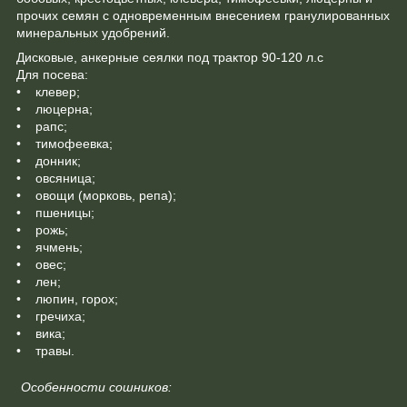
прочих семян с одновременным внесением гранулированных
минеральных удобрений.
Дисковые, анкерные сеялки под трактор 90-120 л.с
Для посева:
• клевер;
• люцерна;
• рапс;
• тимофеевка;
• донник;
• овсяница;
• овощи (морковь, репа);
• пшеницы;
• рожь;
• ячмень;
• овес;
• лен;
• люпин, горох;
• гречиха;
• вика;
• травы.
Особенности сошников: