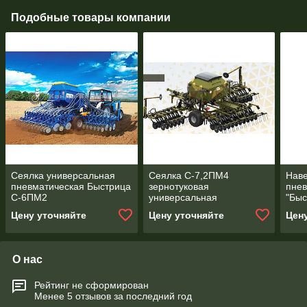
Подобные товары компании
Сеялка универсальная
Сеялка С-7,2ПМ4
Нав
пневматическая Быстрица
зернотуковая
пнев
С-6ПМ2
универсальная
"Быс
пневматическая
Цену уточняйте
Цену уточняйте
Цен
"Быстрица"
О нас
Рейтинг не сформирован
Менее 5 отзывов за последний год