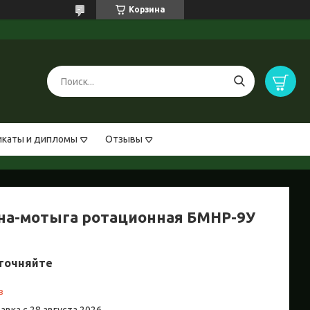
Корзина
каты и дипломы
Отзывы
на-мотыга ротационная БМНР-9У
точняйте
з