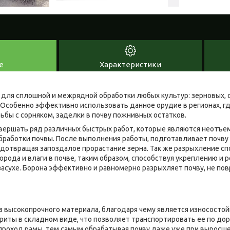
е
Характеристики
для сплошной и межрядной обработки любых культур: зерновых, с
. Особенно эффективно использовать данное орудие в регионах, г
ьбы с сорняком, заделки в почву пожнивных остатков.
вершать ряд различных быстрых работ, которые являются неотъ
работки почвы. После выполнения работы, подготавливает почву 
едотвращая запоздалое прорастание зерна. Так же разрыхление с
ода и влаги в почве, таким образом, способствуя укреплению и р
засухе. Борона эффективно и равномерно разрыхляет почву, не пов
з высокопрочного материала, благодаря чему является износостой
риты в складном виде, что позволяет транспортировать ее по до
проход рамы, тем самым обрабатывая почву даже уже при выросше