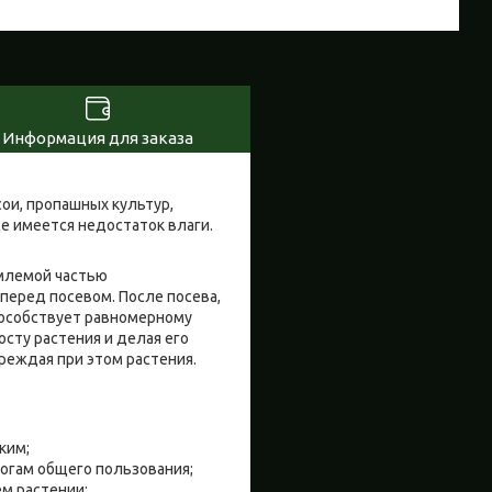
Информация для заказа
ои, пропашных культур,
де имеется недостаток влаги.
емлемой частью
перед посевом. После посева,
пособствует равномерному
осту растения и делая его
реждая при этом растения.
ким;
рогам общего пользования;
м растении;