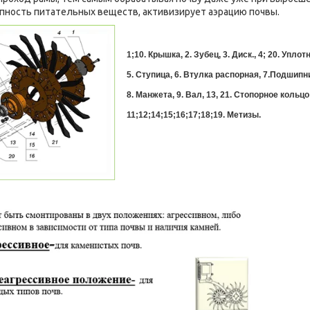
пность питательных веществ, активизирует аэрацию почвы.
1;10. Крышка,
2. Зубец,
3. Диск.,
4; 20. Упло
5. Ступица,
6. Втулка распорная, 7.Подшипн
8. Манжета,
9. Вал,
13, 21. Стопорное кольц
11;12;14;15;16;17;18;19. Метизы.