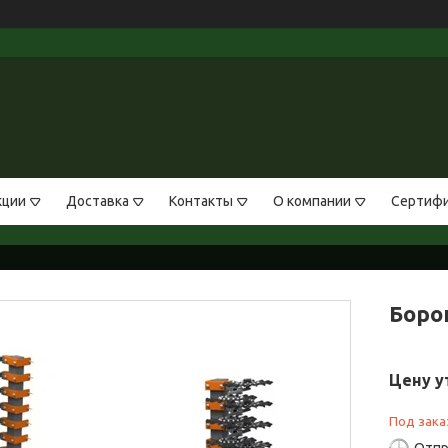
кции
Доставка
Контакты
О компании
Сертифи
Боро
Цену у
Под зака