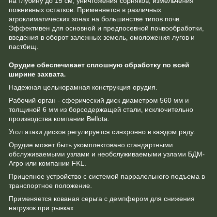
на глубину до 15 см, уничтожения сорняков, измельчения
пожнивных остатков. Применяется в различных
агроклиматических зонах на большинстве типов почв.
Эффективен для основной и предпосевной почвообработки,
введения в оборот залежных земель, омоложения лугов и
пастбищ.
Орудие обеспечивает сплошную обработку по всей
ширине захвата.
Надежная цельнорамная конструкция орудия.
Рабочий орган - сферический диск диаметром 560 мм и
толщиной 6 мм из борсодержащей стали, исключительно
производства компании Bellota.
Угол атаки дисков регулируется синхронно в каждом ряду.
Орудие может быть укомплектовано стандартными
обслуживаемыми узлами и необслуживаемыми узлами БДМ-
Агро или компании FKL.
Прицепное устройство с системой парралельного подъема в
транспортное положение.
Применяется кованая серьга с демпфером для снижения
нагрузок при рывках.