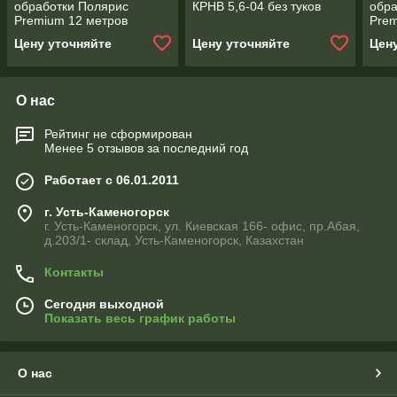
обработки Полярис
КРНВ 5,6-04 без туков
обра
Premium 12 метров
Prem
Цену уточняйте
Цену уточняйте
Цен
О нас
Рейтинг не сформирован
Менее 5 отзывов за последний год
Работает с 06.01.2011
г. Усть-Каменогорск
г. Усть-Каменогорск, ул. Киевская 166- офис, пр.Абая,
д.203/1- склад, Усть-Каменогорск, Казахстан
Контакты
Сегодня выходной
Показать весь график работы
О нас